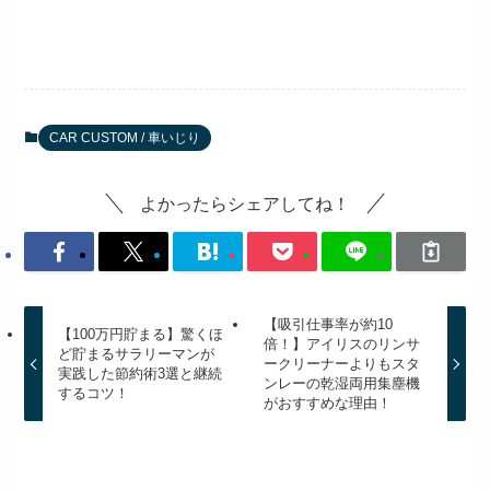
CAR CUSTOM / 車いじり
よかったらシェアしてね！
【吸引仕事率が約10
【100万円貯まる】驚くほ
倍！】アイリスのリンサ
ど貯まるサラリーマンが
ークリーナーよりもスタ
実践した節約術3選と継続
ンレーの乾湿両用集塵機
するコツ！
がおすすめな理由！