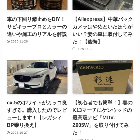
車の下回り錆止めをDIY！
【Aliexpress】中華バック
サビキラープロとカラーの
カメラはやめといたほうが
違いや施工のリアルを解説
いい？妻の車に取付してみ
た！【後悔】
2025-11-26
2025-11-23
cx-5のホワイトがカッコ良
【初心者でも簡単！】妻の
すぎる。購入したのでレビ
K13マーチにケンウッドの
ューします！【レガシィ
最高級ナビ「MDV-
BP乗り換え】
Z905W」を取り付けてみ
た！
2025-10-27