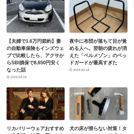
【夫婦で1.6万円節約】妻
夜中に布団が落ちて目が覚
の自動車保険もインズウェ
める人へ。翌朝の疲れが消
ブで比較したら、アクサか
えた「ベルメゾン」のベッ
らSBI損保で8,650円安く
ドガードが最高すぎた
なった話
2026-03-18
2026-04-18
リカバリーウェアおすすめ
犬の床が滑らない対策！タ