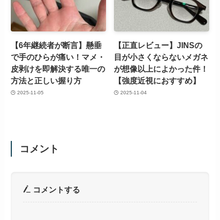
【6年継続者が断言】懸垂
【正直レビュー】JINSの
で手のひらが痛い！マメ・
目が小さくならないメガネ
皮剥けを即解決する唯一の
が想像以上によかった件！
方法と正しい握り方
【強度近視におすすめ】
2025-11-05
2025-11-04
コメント
コメントする