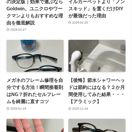
の決定版｜効果で選ぶなら
イルカーペットより「ノン
Goldwin。ユニクロやワー
スキッド」を置くだけDIY
クマンよりもおすすめな理
が最強だった理由
由を徹底解説
2026-01-20
2026-02-27
メガネのフレーム修理を自
【後悔】節水シャワーヘッ
分でする方法！瞬間接着剤
ドは節約にはなる？２か月
はNG？折れたセルフレー
間使用してみた結果・・・
ムを綺麗に直すコツ
【アラミック】
2026-01-19
2025-11-24