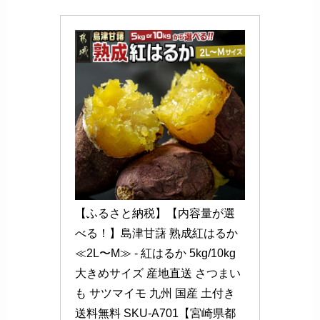
【ふるさと納税】【内容量が選
べる！】島津甘藷 熟成紅はるか 
≪2L〜M≫ - 紅はるか 5kg/10kg 
大きめサイズ 産地直送 さつまい
も サツマイモ 九州 国産 土付き 
送料無料 SKU-A701【宮崎県都