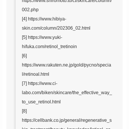
https://www.shiromoto.to/ct/skincare/column/
002.php
[4] https://www.hibiya-
skin.com/column/202306_02.html
[5] https://www.yuki-
hifuka.com/retinol_tretinoin
[6]
https://www.rakuten.ne.jp/gold/pycno/specia
l/retinoal.html
[7] https://www.ci-
labo.com/biken/skincare/the_effective_way_
to_use_retinol.html
[8]
https://cellbank.co.jp/general/regenerative_s