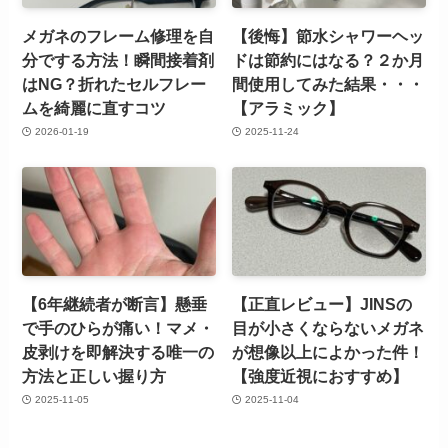
メガネのフレーム修理を自
【後悔】節水シャワーヘッ
分でする方法！瞬間接着剤
ドは節約にはなる？２か月
はNG？折れたセルフレー
間使用してみた結果・・・
ムを綺麗に直すコツ
【アラミック】
2026-01-19
2025-11-24
【6年継続者が断言】懸垂
【正直レビュー】JINSの
で手のひらが痛い！マメ・
目が小さくならないメガネ
皮剥けを即解決する唯一の
が想像以上によかった件！
方法と正しい握り方
【強度近視におすすめ】
2025-11-05
2025-11-04