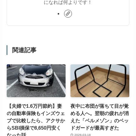
になれば何よりです！
関連記事
【夫婦で1.6万円節約】妻
夜中に布団が落ちて目が覚
の自動車保険もインズウェ
める人へ。翌朝の疲れが消
ブで比較したら、アクサか
えた「ベルメゾン」のベッ
らSBI損保で8,650円安く
ドガードが最高すぎた
なった話
2026-03-18